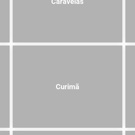
Caravelas
Curimã