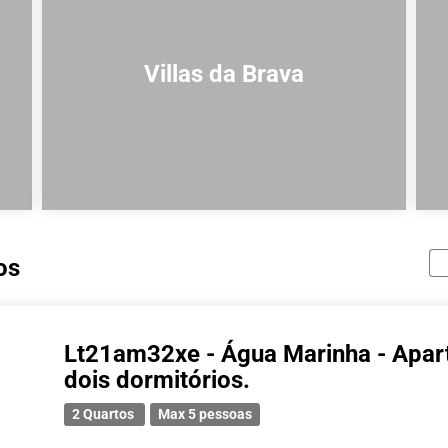
Villas da Brava
os
Lt21am32xe - Água Marinha - Apar
dois dormitórios.
2 Quartos
Max 5 pessoas