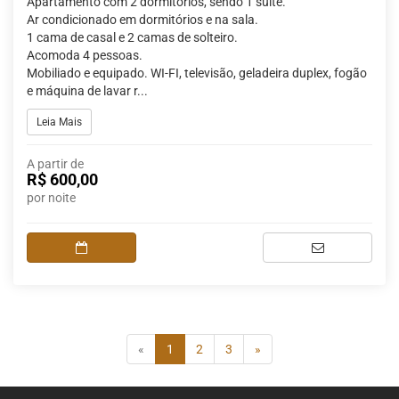
Apartamento com 2 dormitórios, sendo 1 suíte.
Ar condicionado em dormitórios e na sala.
1 cama de casal e 2 camas de solteiro.
Acomoda 4 pessoas.
Mobiliado e equipado. WI-FI, televisão, geladeira duplex, fogão
e máquina de lavar r...
Leia Mais
A partir de
R$ 600,00
por noite
(current)
«
1
2
3
»