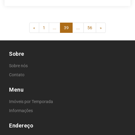
(current)
«
1
...
39
...
56
»
Sobre
Sobre nós
Contato
Menu
Imóveis por Temporada
Informações
Endereço