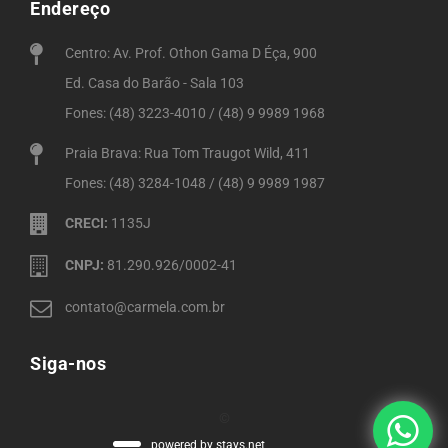
Endereço
Centro: Av. Prof. Othon Gama D Éça, 900
Ed. Casa do Barão - Sala 103
Fones: (48) 3223-4010 / (48) 9 9989 1968
Praia Brava: Rua Tom Traugot Wild, 411
Fones: (48) 3284-1048 / (48) 9 9989 1987
CRECI:
1135J
CNPJ:
81.290.926/0002-41
contato@carmela.com.br
Siga-nos
©
powered by stays.net