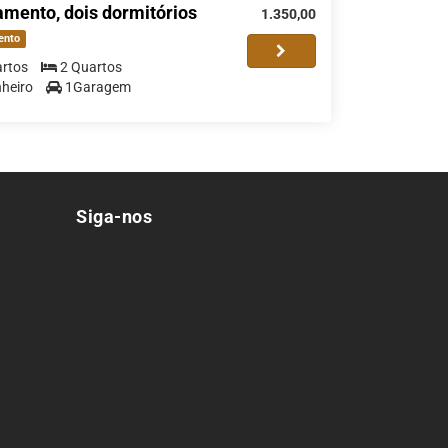
mento, dois dormitórios
1.350,00
ento
rtos
2 Quartos
heiro
1Garagem
Siga-nos