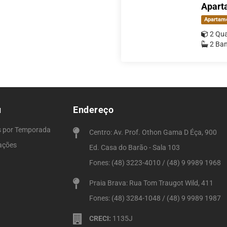
Aparta
Apartam
2 Qua
2 Ban
u
Endereço
s por Temporada
Centro: Av. Prof. Othon Gama D Éça, 900
ações
Ed. Casa do Barão - Sala 103
Fones: (48) 3223-4010 / (48) 9 9989 1968
Praia Brava: Rua Tom Traugot Wild, 411
Fones: (48) 3284-1048 / (48) 9 9989 1987
CRECI:
1135J