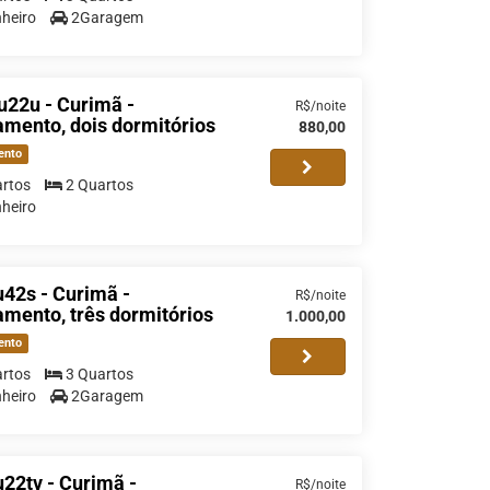
heiro
2Garagem
u22u - Curimã -
R$/noite
mento, dois dormitórios
880,00
ento
rtos
2 Quartos
heiro
42s - Curimã -
R$/noite
mento, três dormitórios
1.000,00
ento
rtos
3 Quartos
heiro
2Garagem
22tv - Curimã -
R$/noite