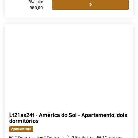
R$/noite
950,00
Lt21as24t - América do Sol - Apartamento, dois
dormitórios
Apartamento
2 Quartos
2 Quartos
2 Banheiro
1Garagem