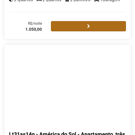
R$/noite
1.050,00
Lt31as14q - América do Sol - Apartamento, três