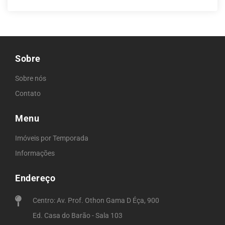
Sobre
Sobre nós
Contato
Menu
Imóveis por Temporada
Informações
Endereço
Centro: Av. Prof. Othon Gama D Éça, 900
Ed. Casa do Barão - Sala 103