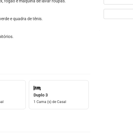
lex, fogão e maquina de lavar roupas.
verde e quadra de tênis.
tórios.
Duplo 3
sal
1 Cama (s) de Casal