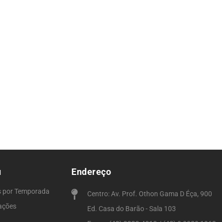
u
Endereço
s por Temporada
Centro: Av. Prof. Othon Gama D Éça, 900
ações
Ed. Casa do Barão - Sala 103