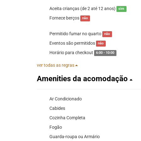
Aceita crianças (de 2 até 12 anos)
sim
Fornece berços
não
Permitido fumar no quarto
não
Eventos são permitidos
não
Horário para checkout
6:00 - 10:00
ver todas as regras
Amenities da acomodação
Ar Condicionado
Cabides
Cozinha Completa
Fogão
Guarda-roupa ou Armário