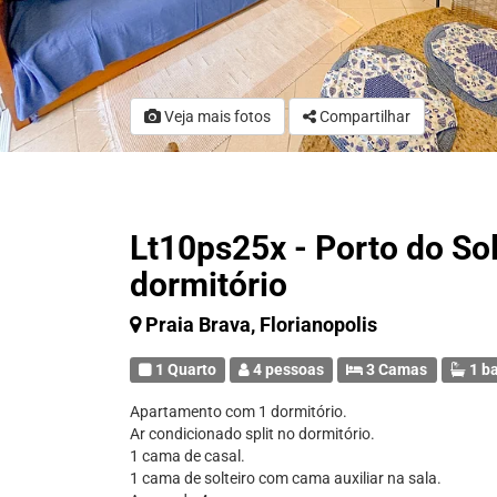
Veja mais fotos
Compartilhar
Lt10ps25x - Porto do So
dormitório
Praia Brava, Florianopolis
1 Quarto
4 pessoas
3 Camas
1 b
Apartamento com 1 dormitório.
Ar condicionado split no dormitório.
1 cama de casal.
1 cama de solteiro com cama auxiliar na sala.