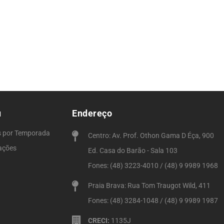
u
Endereço
s por Temporada
Centro: Av. Prof. Othon Gama D Éça, 900
ações
Ed. Casa do Barão - Sala 103
Fones: (48) 3223-4010 / (48) 9 9989 1968
Praia Brava: Rua Tom Traugot Wild, 411
Fones: (48) 3284-1048 / (48) 9 9989 1987
CRECI:
1135J