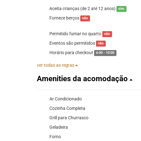
Aceita crianças (de 2 até 12 anos)
sim
Fornece berços
não
Permitido fumar no quarto
não
Eventos são permitidos
não
Horário para checkout
6:00 - 10:00
ver todas as regras
Amenities da acomodação
Ar Condicionado
Cozinha Completa
Grill para Churrasco
Geladeira
Forno