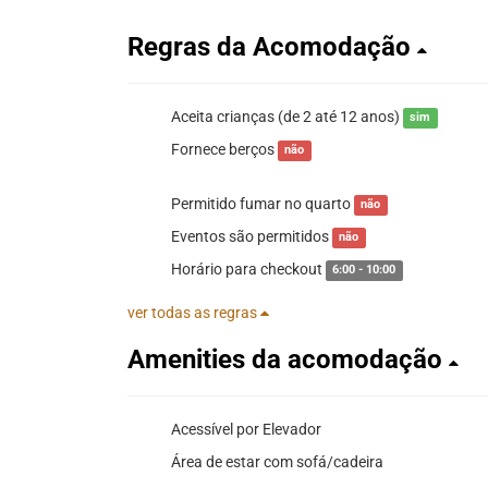
Regras da Acomodação
Aceita crianças (de 2 até 12 anos)
sim
Fornece berços
não
Permitido fumar no quarto
não
Eventos são permitidos
não
Horário para checkout
6:00 - 10:00
ver todas as regras
Amenities da acomodação
Acessível por Elevador
Área de estar com sofá/cadeira