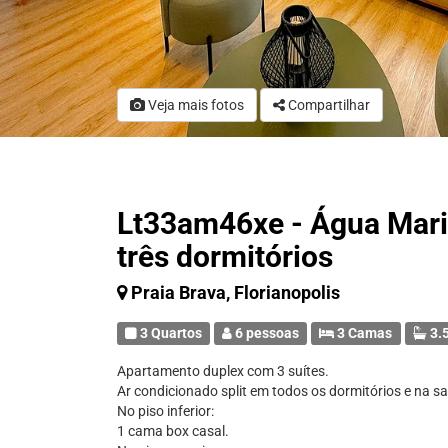
Veja mais fotos
Compartilhar
Lt33am46xe - Água Mari
três dormitórios
Praia Brava, Florianopolis
3 Quartos
6 pessoas
3 Camas
3.5
Apartamento duplex com 3 suítes.
Ar condicionado split em todos os dormitórios e na sa
No piso inferior:
1 cama box casal.