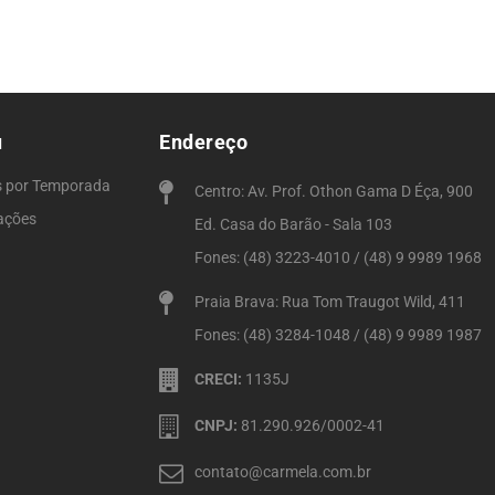
u
Endereço
s por Temporada
Centro: Av. Prof. Othon Gama D Éça, 900
ações
Ed. Casa do Barão - Sala 103
Fones: (48) 3223-4010 / (48) 9 9989 1968
Praia Brava: Rua Tom Traugot Wild, 411
Fones: (48) 3284-1048 / (48) 9 9989 1987
CRECI:
1135J
CNPJ:
81.290.926/0002-41
contato@carmela.com.br